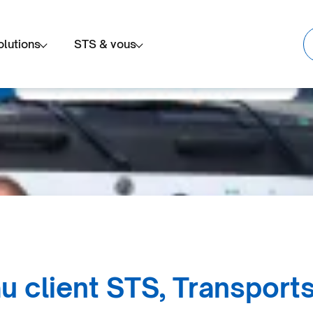
olutions
STS & vous
 client STS, Transport